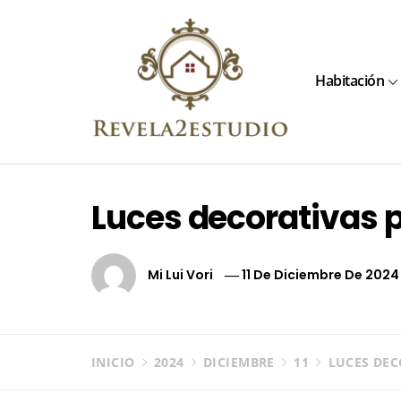
Ir
al
contenido
Habitación
Revela2estudio
¡Últimas ideas de tendencias de moda!
Luces decorativas pa
Mi Lui Vori
11 De Diciembre De 2024
INICIO
2024
DICIEMBRE
11
LUCES DEC