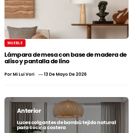
MUEBLE
Lámpara de mesa con base de madera de
aliso y pantalla de lino
Por
Mi Lui Vori
13 De Mayo De 2026
Navegación
de
Anterior
entradas
Luces colgantes de bambú tejido natural
Entrada
para cocina costera
anterior: