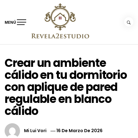
Ir
al
contenido
MENÚ
Revela2estudio
¡Últimas ideas de tendencias de moda!
Crear un ambiente
cálido en tu dormitorio
con aplique de pared
regulable en blanco
cálido
Mi Lui Vori
16 De Marzo De 2026